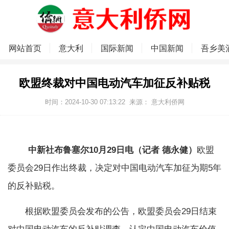
网站首页
意大利
国际新闻
中国新闻
吾乡美
欧盟终裁对中国电动汽车加征反补贴税
时间：2024-10-30 07:13:22
来源：
意大利侨网
中新社布鲁塞尔10月29日电（记者 德永健）
欧盟
委员会29日作出终裁，决定对中国电动汽车加征为期5年
的反补贴税。
根据欧盟委员会发布的公告，欧盟委员会29日结束