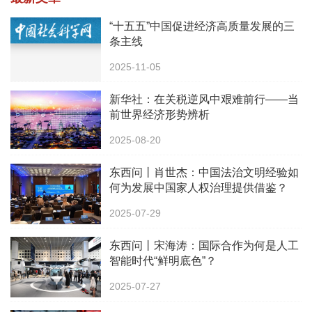
“十五五”中国促进经济高质量发展的三
条主线
2025-11-05
新华社：在关税逆风中艰难前行——当
前世界经济形势辨析
2025-08-20
东西问丨肖世杰：中国法治文明经验如
何为发展中国家人权治理提供借鉴？
2025-07-29
东西问丨宋海涛：国际合作为何是人工
智能时代“鲜明底色”？
2025-07-27