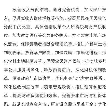
改善收入分配结构。通过完善税制、加大民生投
入、促进低收入群体增收等措施，提高居民在国民收入
分配中的比重。具体包括改革个人所得税与财产税制
度、加大教育医疗等公共服务投入、推动农村土地市场
化流转、保障劳动者报酬合理增长等。推进户籍与土地
制度改革。放宽落户限制，加快农民工市民化进程；深
化农村土地制度改革，保障农民财产权益；推动城乡基
本公共服务均等化，释放内需潜力。深化财税体制改
革。厘清政府与市场边界，优化中央与地方财政关系；
深化税收制度改革，稳定宏观税负；推进预算制度改
革，提高财政资源使用效率。完善资本市场与社保体
系。鼓励长期资金入市，研究设立股市平准基金；优化