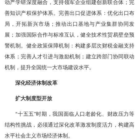
动产学研深度融合，支持领军企业组建创新联合体；完
善知识产权保护体系。完善出口促进体系：优化出口布
局，开拓新兴市场；推动出口基地与产业集群协同发
展；加强国际合作与标准互认，健全技术性贸易壁垒预
警机制。健全政策保障机制：构建多层次财税金融支持
体系；完善人才引进与激励机制；建立跨部门协同联动
机制，提升全国统一大市场建设水平。
深化经济体制改革
扩大制度型开放
“十五五”时期，我国面临人口老龄化、财政压力等
结构性挑战，必须通过深化改革激发制度活力，构建高
水平社会主义市场经济体制。