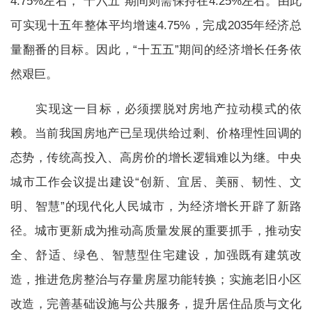
4.75%左右，“十六五”期间则需保持在4.25%左右。由此
可实现十五年整体平均增速4.75%，完成2035年经济总
量翻番的目标。因此，“十五五”期间的经济增长任务依
然艰巨。
实现这一目标，必须摆脱对房地产拉动模式的依
赖。当前我国房地产已呈现供给过剩、价格理性回调的
态势，传统高投入、高房价的增长逻辑难以为继。中央
城市工作会议提出建设“创新、宜居、美丽、韧性、文
明、智慧”的现代化人民城市，为经济增长开辟了新路
径。城市更新成为推动高质量发展的重要抓手，推动安
全、舒适、绿色、智慧型住宅建设，加强既有建筑改
造，推进危房整治与存量房屋功能转换；实施老旧小区
改造，完善基础设施与公共服务，提升居住品质与文化