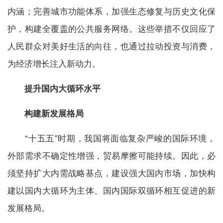
内涵；完善城市功能体系，加强生态修复与历史文化保
护，构建全覆盖的公共服务网络。这些举措不仅回应了
人民群众对美好生活的向往，也通过拉动投资与消费，
为经济增长注入新动力。
提升国内大循环水平
构建新发展格局
“十五五”时期，我国将面临复杂严峻的国际环境，
外部需求不确定性增强，贸易摩擦可能持续。因此，必
须坚持扩大内需战略基点，建设强大国内市场，加快构
建以国内大循环为主体、国内国际双循环相互促进的新
发展格局。